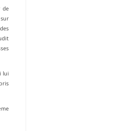
r de
 sur
 des
udit
sses
 lui
pris
hème