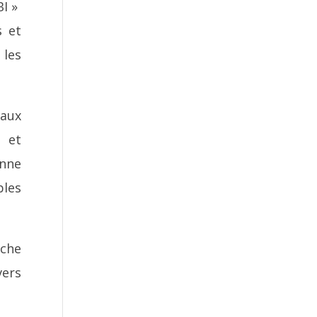
I »
s et
 les
 aux
 et
onne
bles
oche
vers