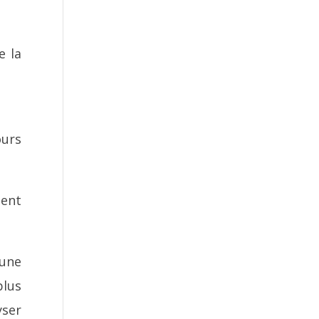
e la
ours
ment
cune
plus
yser