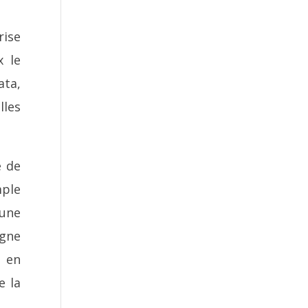
rise
x le
ata,
lles
e de
mple
 une
agne
e en
e la