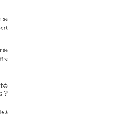
s se
port
nnée
ffre
ité
s ?
le à