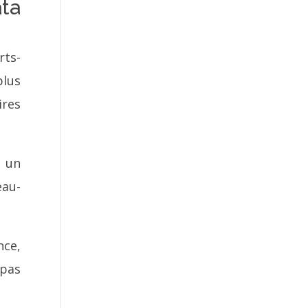
ata
rts-
lus
res
r un
eau-
nce,
 pas